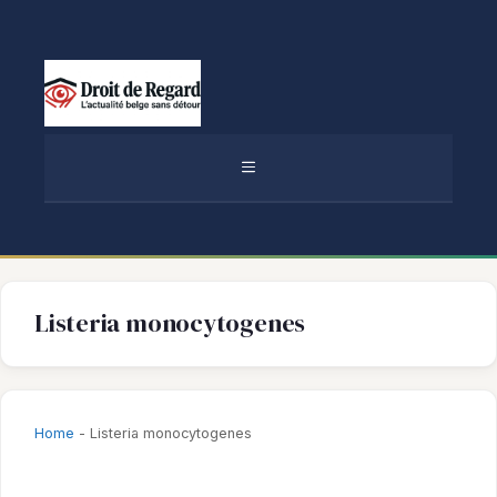
Aller
au
contenu
MENU
Listeria monocytogenes
Home
-
Listeria monocytogenes