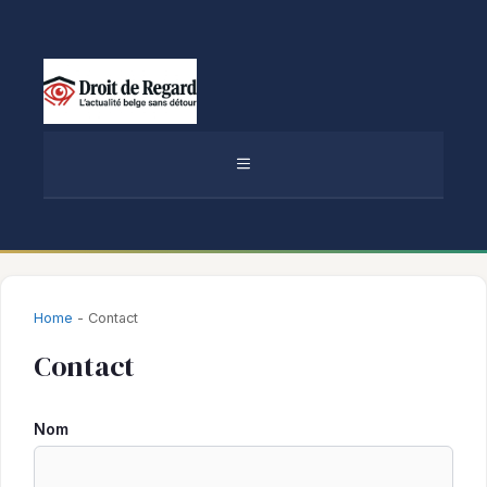
Aller
au
contenu
MENU
Home
-
Contact
Contact
Nom