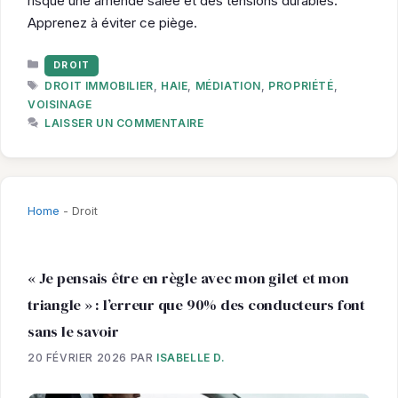
risque une amende salée et des tensions durables.
Apprenez à éviter ce piège.
CATÉGORIES
DROIT
ÉTIQUETTES
DROIT IMMOBILIER
,
HAIE
,
MÉDIATION
,
PROPRIÉTÉ
,
VOISINAGE
LAISSER UN COMMENTAIRE
Home
-
Droit
« Je pensais être en règle avec mon gilet et mon
triangle » : l’erreur que 90% des conducteurs font
sans le savoir
20 FÉVRIER 2026
PAR
ISABELLE D.