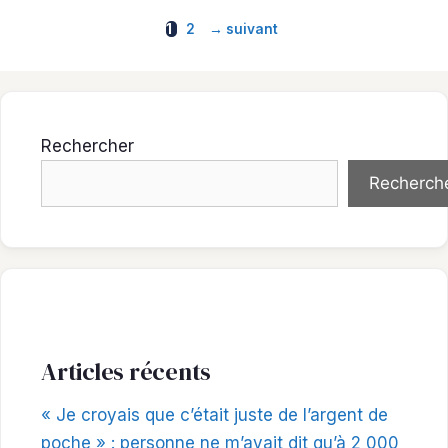
Page
Page
1
2
→
suivant
Rechercher
Recherch
Articles récents
« Je croyais que c’était juste de l’argent de
poche » : personne ne m’avait dit qu’à 2 000