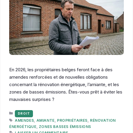
En 2026, les propriétaires belges feront face à des
amendes renforcées et de nouvelles obligations
concernant la rénovation énergétique, l’amiante, et les
zones de basses émissions. Êtes-vous prêt à éviter les
mauvaises surprises ?
CATÉGORIES
DROIT
ÉTIQUETTES
AMENDES
,
AMIANTE
,
PROPRIÉTAIRES
,
RÉNOVATION
ÉNERGÉTIQUE
,
ZONES BASSES ÉMISSIONS
LAISSER UN COMMENTAIRE