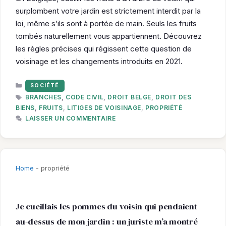
surplombent votre jardin est strictement interdit par la
loi, même s’ils sont à portée de main. Seuls les fruits
tombés naturellement vous appartiennent. Découvrez
les règles précises qui régissent cette question de
voisinage et les changements introduits en 2021.
CATÉGORIES
SOCIÉTÉ
ÉTIQUETTES
BRANCHES
,
CODE CIVIL
,
DROIT BELGE
,
DROIT DES
BIENS
,
FRUITS
,
LITIGES DE VOISINAGE
,
PROPRIÉTÉ
LAISSER UN COMMENTAIRE
Home
-
propriété
Je cueillais les pommes du voisin qui pendaient
au-dessus de mon jardin : un juriste m’a montré