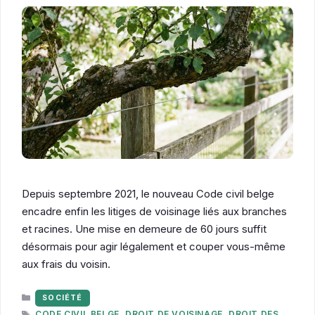
Depuis septembre 2021, le nouveau Code civil belge
encadre enfin les litiges de voisinage liés aux branches
et racines. Une mise en demeure de 60 jours suffit
désormais pour agir légalement et couper vous-même
aux frais du voisin.
CATÉGORIES
SOCIÉTÉ
ÉTIQUETTES
CODE CIVIL BELGE
,
DROIT DE VOISINAGE
,
DROIT DES