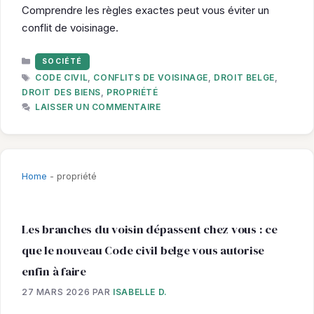
Comprendre les règles exactes peut vous éviter un
conflit de voisinage.
CATÉGORIES
SOCIÉTÉ
ÉTIQUETTES
CODE CIVIL
,
CONFLITS DE VOISINAGE
,
DROIT BELGE
,
DROIT DES BIENS
,
PROPRIÉTÉ
LAISSER UN COMMENTAIRE
Home
-
propriété
Les branches du voisin dépassent chez vous : ce
que le nouveau Code civil belge vous autorise
enfin à faire
27 MARS 2026
PAR
ISABELLE D.