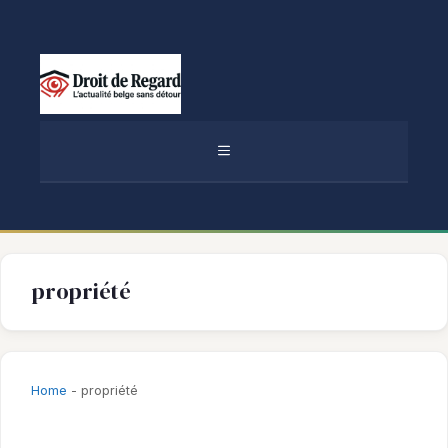
Aller
au
contenu
MENU
propriété
Home
-
propriété