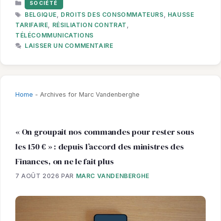
CATÉGORIES
SOCIÉTÉ
ÉTIQUETTES
BELGIQUE
,
DROITS DES CONSOMMATEURS
,
HAUSSE
TARIFAIRE
,
RÉSILIATION CONTRAT
,
TÉLÉCOMMUNICATIONS
LAISSER UN COMMENTAIRE
Home
-
Archives for Marc Vandenberghe
« On groupait nos commandes pour rester sous
les 150 € » : depuis l’accord des ministres des
Finances, on ne le fait plus
7 AOÛT 2026
PAR
MARC VANDENBERGHE