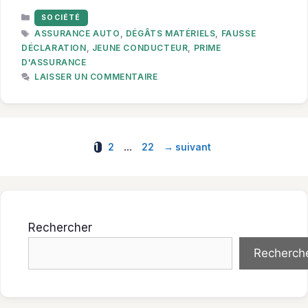
CATÉGORIES
SOCIÉTÉ
ÉTIQUETTES
ASSURANCE AUTO
,
DÉGÂTS MATÉRIELS
,
FAUSSE
DÉCLARATION
,
JEUNE CONDUCTEUR
,
PRIME
D'ASSURANCE
LAISSER UN COMMENTAIRE
Page
Page
Page
…
1
2
22
→
suivant
Rechercher
Recherch