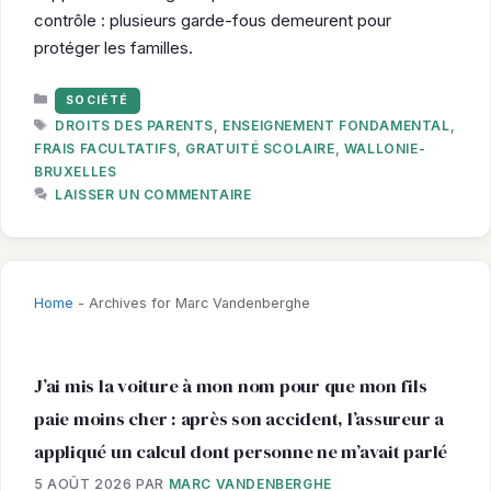
contrôle : plusieurs garde-fous demeurent pour
protéger les familles.
CATÉGORIES
SOCIÉTÉ
ÉTIQUETTES
DROITS DES PARENTS
,
ENSEIGNEMENT FONDAMENTAL
,
FRAIS FACULTATIFS
,
GRATUITÉ SCOLAIRE
,
WALLONIE-
BRUXELLES
LAISSER UN COMMENTAIRE
Home
-
Archives for Marc Vandenberghe
J’ai mis la voiture à mon nom pour que mon fils
paie moins cher : après son accident, l’assureur a
appliqué un calcul dont personne ne m’avait parlé
5 AOÛT 2026
PAR
MARC VANDENBERGHE