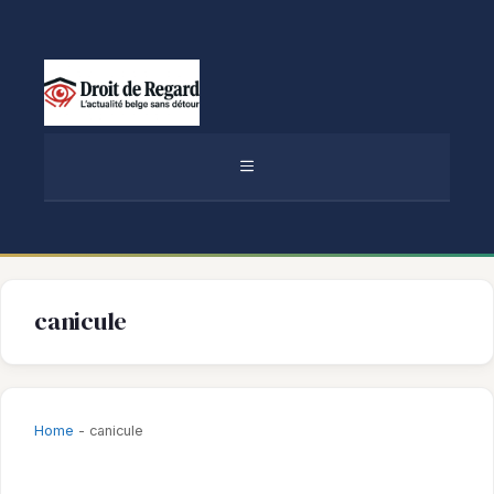
Aller
au
contenu
MENU
canicule
Home
-
canicule