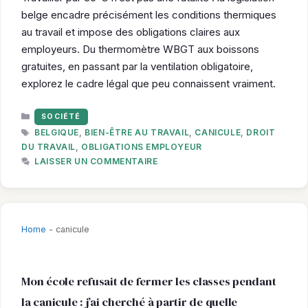
belge encadre précisément les conditions thermiques
au travail et impose des obligations claires aux
employeurs. Du thermomètre WBGT aux boissons
gratuites, en passant par la ventilation obligatoire,
explorez le cadre légal que peu connaissent vraiment.
CATÉGORIES
SOCIÉTÉ
ÉTIQUETTES
BELGIQUE
,
BIEN-ÊTRE AU TRAVAIL
,
CANICULE
,
DROIT
DU TRAVAIL
,
OBLIGATIONS EMPLOYEUR
LAISSER UN COMMENTAIRE
Home
-
canicule
Mon école refusait de fermer les classes pendant
la canicule : j’ai cherché à partir de quelle