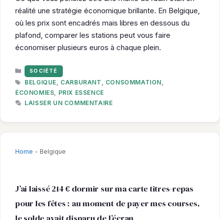
réalité une stratégie économique brillante. En Belgique,
où les prix sont encadrés mais libres en dessous du
plafond, comparer les stations peut vous faire
économiser plusieurs euros à chaque plein.
CATÉGORIES
SOCIÉTÉ
ÉTIQUETTES
BELGIQUE
,
CARBURANT
,
CONSOMMATION
,
ÉCONOMIES
,
PRIX ESSENCE
LAISSER UN COMMENTAIRE
Home
-
Belgique
J’ai laissé 214 € dormir sur ma carte titres-repas
pour les fêtes : au moment de payer mes courses,
le solde avait disparu de l’écran