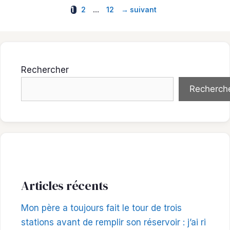
Page
Page
Page
…
1
2
12
→
suivant
Rechercher
Recherch
Articles récents
Mon père a toujours fait le tour de trois
stations avant de remplir son réservoir : j’ai ri