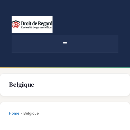
Aller
au
contenu
MENU
Belgique
Home
-
Belgique