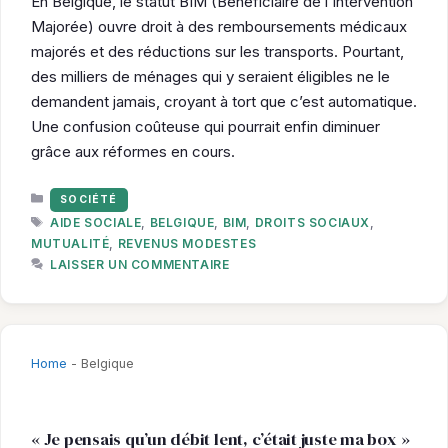
En Belgique, le statut BIM (Bénéficiaire de l’Intervention
Majorée) ouvre droit à des remboursements médicaux
majorés et des réductions sur les transports. Pourtant,
des milliers de ménages qui y seraient éligibles ne le
demandent jamais, croyant à tort que c’est automatique.
Une confusion coûteuse qui pourrait enfin diminuer
grâce aux réformes en cours.
CATÉGORIES
SOCIÉTÉ
ÉTIQUETTES
AIDE SOCIALE
,
BELGIQUE
,
BIM
,
DROITS SOCIAUX
,
MUTUALITÉ
,
REVENUS MODESTES
LAISSER UN COMMENTAIRE
Home
-
Belgique
« Je pensais qu’un débit lent, c’était juste ma box »