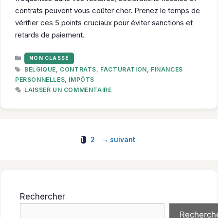
contrats peuvent vous coûter cher. Prenez le temps de
vérifier ces 5 points cruciaux pour éviter sanctions et
retards de paiement.
CATÉGORIES
NON CLASSÉ
ÉTIQUETTES
BELGIQUE
,
CONTRATS
,
FACTURATION
,
FINANCES
PERSONNELLES
,
IMPÔTS
LAISSER UN COMMENTAIRE
Page
Page
1
2
→
suivant
Rechercher
Recherch