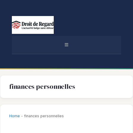
Aller
au
contenu
MENU
finances personnelles
Home
-
finances personnelles