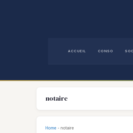
Aller
au
contenu
ACCUEIL
CONSO
SO
notaire
Home
-
notaire