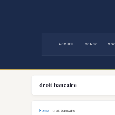
Aller
au
contenu
ACCUEIL
CONSO
SO
droit bancaire
Home
-
droit bancaire