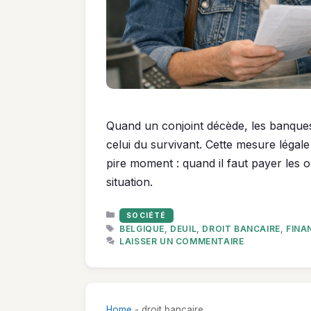
Quand un conjoint décède, les banque
celui du survivant. Cette mesure légal
pire moment : quand il faut payer le
situation.
CATÉGORIES
SOCIÉTÉ
ÉTIQUETTES
BELGIQUE
,
DEUIL
,
DROIT BANCAIRE
,
FINA
LAISSER UN COMMENTAIRE
Home
-
droit bancaire