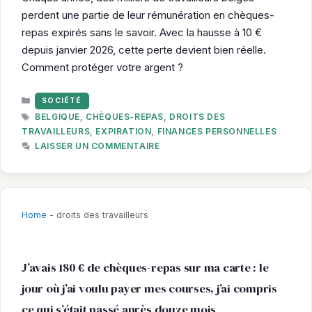
perdent une partie de leur rémunération en chèques-
repas expirés sans le savoir. Avec la hausse à 10 €
depuis janvier 2026, cette perte devient bien réelle.
Comment protéger votre argent ?
CATÉGORIES
SOCIÉTÉ
ÉTIQUETTES
BELGIQUE
,
CHÈQUES-REPAS
,
DROITS DES
TRAVAILLEURS
,
EXPIRATION
,
FINANCES PERSONNELLES
LAISSER UN COMMENTAIRE
Home
-
droits des travailleurs
J’avais 180 € de chèques-repas sur ma carte : le
jour où j’ai voulu payer mes courses, j’ai compris
ce qui s’était passé après douze mois