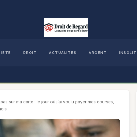
CIÉTÉ
DROIT
ACTUALITÉS
ARGENT
INSOLIT
as sur ma carte : le jour où j’ai voulu payer mes courses,
mois