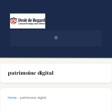
Aller
au
contenu
MENU
patrimoine digital
Home
-
patrimoine digital