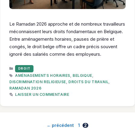
Le Ramadan 2026 approche et de nombreux travailleurs
méconnaissent leurs droits fondamentaux en Belgique.
Entre aménagements horaires, pauses de prière et
congés, le droit belge offre un cadre précis souvent
ignoré des salariés comme des employeurs.
CATÉGORIES
DROIT
ÉTIQUETTES
AMÉNAGEMENTS HORAIRES
,
BELGIQUE
,
DISCRIMINATION RELIGIEUSE
,
DROITS DU TRAVAIL
,
RAMADAN 2026
LAISSER UN COMMENTAIRE
Page
Page
←
précédent
1
2