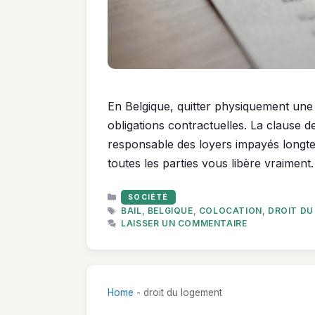
En Belgique, quitter physiquement un
obligations contractuelles. La clause de
responsable des loyers impayés longte
toutes les parties vous libère vraiment.
CATÉGORIES
SOCIÉTÉ
ÉTIQUETTES
BAIL
,
BELGIQUE
,
COLOCATION
,
DROIT DU
LAISSER UN COMMENTAIRE
Home
-
droit du logement