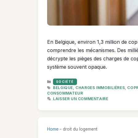
En Belgique, environ 1,3 million de co
comprendre les mécanismes. Des millièm
décrypte les pièges des charges de cop
système souvent opaque.
CATÉGORIES
SOCIÉTÉ
ÉTIQUETTES
BELGIQUE
,
CHARGES IMMOBILIÈRES
,
COPR
CONSOMMATEUR
LAISSER UN COMMENTAIRE
Home
-
droit du logement