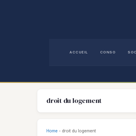
Aller
au
contenu
ACCUEIL
CONSO
SO
droit du logement
Home
-
droit du logement