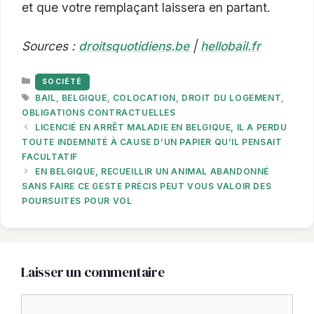
et que votre remplaçant laissera en partant.
Sources :
droitsquotidiens.be
|
hellobail.fr
CATÉGORIES
SOCIÉTÉ
ÉTIQUETTES
BAIL
,
BELGIQUE
,
COLOCATION
,
DROIT DU LOGEMENT
,
OBLIGATIONS CONTRACTUELLES
LICENCIÉ EN ARRÊT MALADIE EN BELGIQUE, IL A PERDU
TOUTE INDEMNITÉ À CAUSE D’UN PAPIER QU’IL PENSAIT
FACULTATIF
EN BELGIQUE, RECUEILLIR UN ANIMAL ABANDONNÉ
SANS FAIRE CE GESTE PRÉCIS PEUT VOUS VALOIR DES
POURSUITES POUR VOL
Laisser un commentaire
Commentaire