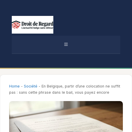
Aller
au
contenu
MENU
Home
-
Société
-
En Belgique, partir d’une colocation ne suffit
pas : sans cette phrase dans le bail, vous payez encore