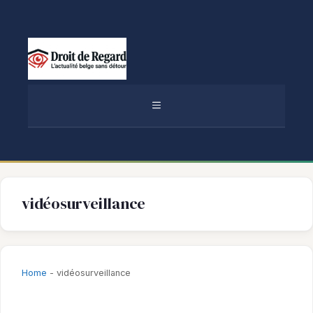
Aller
au
contenu
MENU
vidéosurveillance
Home
-
vidéosurveillance