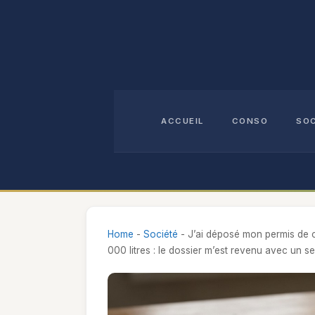
Aller
au
contenu
ACCUEIL
CONSO
SO
Home
-
Société
-
J’ai déposé mon permis de c
000 litres : le dossier m’est revenu avec un s