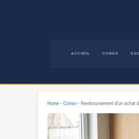
Aller
au
contenu
ACCUEIL
CONSO
SO
Home
-
Conso
-
Remboursement d’un achat dé