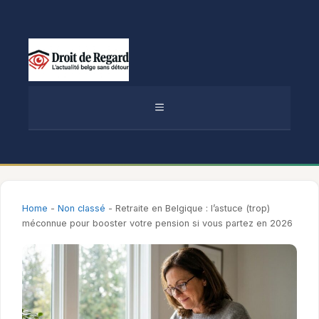
Aller
au
contenu
MENU
Home
-
Non classé
-
Retraite en Belgique : l’astuce (trop)
méconnue pour booster votre pension si vous partez en 2026