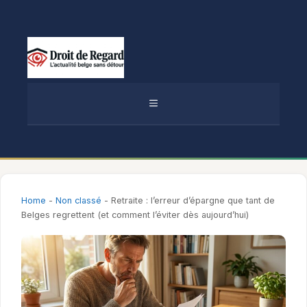
Aller
au
contenu
MENU
Home
-
Non classé
-
Retraite : l’erreur d’épargne que tant de
Belges regrettent (et comment l’éviter dès aujourd’hui)