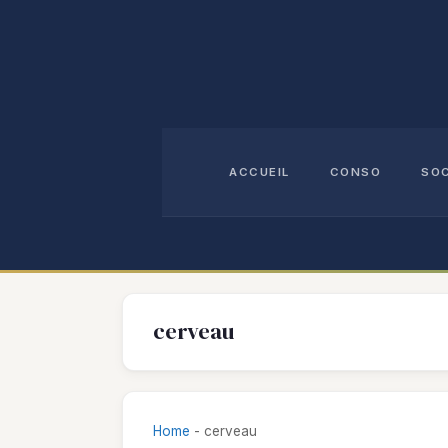
Aller
au
contenu
ACCUEIL
CONSO
SO
cerveau
Home
-
cerveau