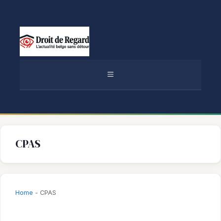
Aller
au
contenu
MENU
CPAS
Home
-
CPAS