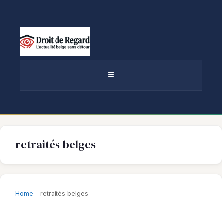
Aller
au
contenu
MENU
retraités belges
Home
-
retraités belges