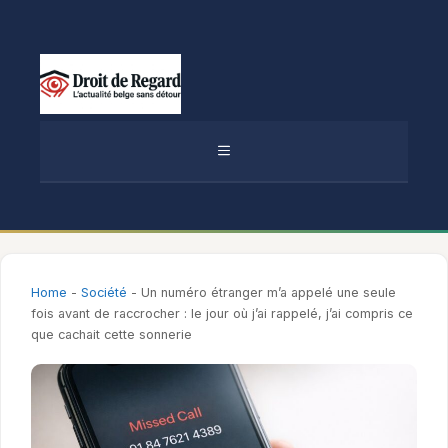
Aller
au
contenu
MENU
Home
-
Société
-
Un numéro étranger m’a appelé une seule
fois avant de raccrocher : le jour où j’ai rappelé, j’ai compris ce
que cachait cette sonnerie