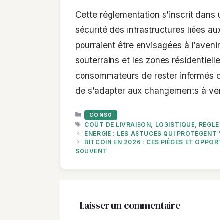
Cette réglementation s’inscrit dans 
sécurité des infrastructures liées a
pourraient être envisagées à l’aven
souterrains et les zones résidentielle
consommateurs de rester informés de
de s’adapter aux changements à ven
CATÉGORIES
CONSO
ÉTIQUETTES
COÛT DE LIVRAISON
,
LOGISTIQUE
,
RÉGLE
ÉNERGIE : LES ASTUCES QUI PROTÈGENT 
BITCOIN EN 2026 : CES PIÈGES ET OPP
SOUVENT
Laisser un commentaire