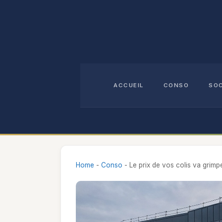
Aller
au
contenu
ACCUEIL
CONSO
SO
Home
-
Conso
-
Le prix de vos colis va grimp