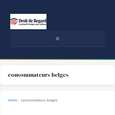
Aller
au
contenu
MENU
consommateurs belges
Home
-
consommateurs belges