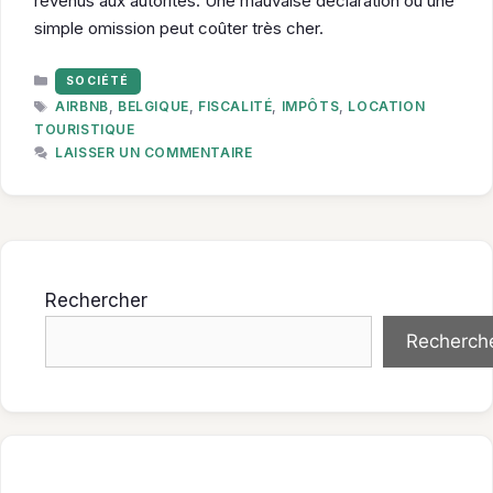
revenus aux autorités. Une mauvaise déclaration ou une
simple omission peut coûter très cher.
CATÉGORIES
SOCIÉTÉ
ÉTIQUETTES
AIRBNB
,
BELGIQUE
,
FISCALITÉ
,
IMPÔTS
,
LOCATION
TOURISTIQUE
LAISSER UN COMMENTAIRE
Rechercher
Recherch