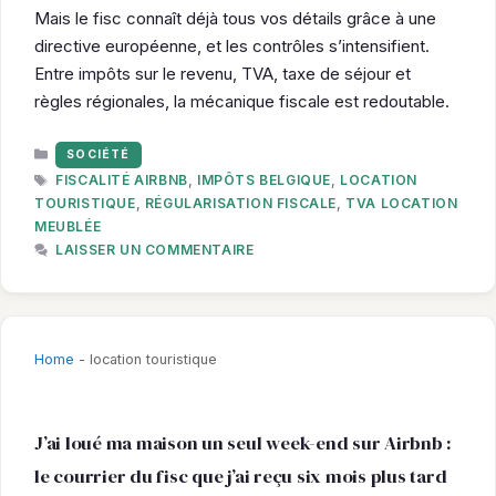
Mais le fisc connaît déjà tous vos détails grâce à une
directive européenne, et les contrôles s’intensifient.
Entre impôts sur le revenu, TVA, taxe de séjour et
règles régionales, la mécanique fiscale est redoutable.
CATÉGORIES
SOCIÉTÉ
ÉTIQUETTES
FISCALITÉ AIRBNB
,
IMPÔTS BELGIQUE
,
LOCATION
TOURISTIQUE
,
RÉGULARISATION FISCALE
,
TVA LOCATION
MEUBLÉE
LAISSER UN COMMENTAIRE
Home
-
location touristique
J’ai loué ma maison un seul week-end sur Airbnb :
le courrier du fisc que j’ai reçu six mois plus tard