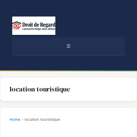
Aller
au
contenu
MENU
location touristique
Home
-
location touristique