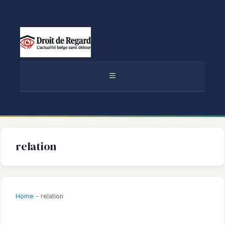
Aller
au
contenu
MENU
relation
Home
-
relation