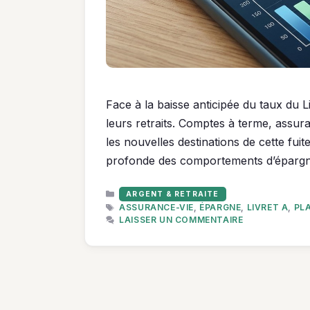
Face à la baisse anticipée du taux du L
leurs retraits. Comptes à terme, ass
les nouvelles destinations de cette fui
profonde des comportements d’épargn
CATÉGORIES
ARGENT & RETRAITE
ÉTIQUETTES
ASSURANCE-VIE
,
ÉPARGNE
,
LIVRET A
,
PL
LAISSER UN COMMENTAIRE