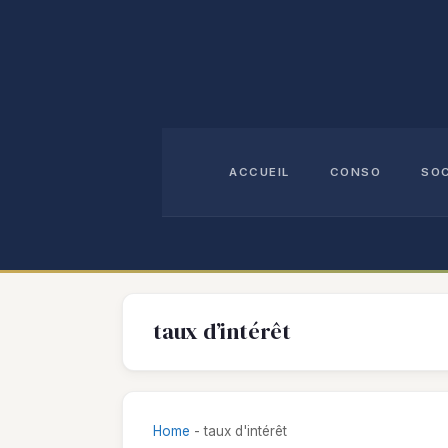
Aller
au
contenu
ACCUEIL
CONSO
SO
taux d’intérêt
Home
-
taux d'intérêt