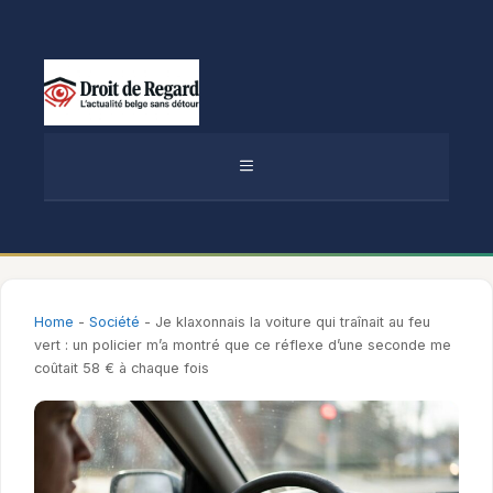
Aller
au
contenu
MENU
Home
-
Société
-
Je klaxonnais la voiture qui traînait au feu
vert : un policier m’a montré que ce réflexe d’une seconde me
coûtait 58 € à chaque fois