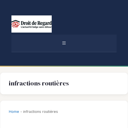
Aller
au
contenu
MENU
infractions routières
Home
-
infractions routières