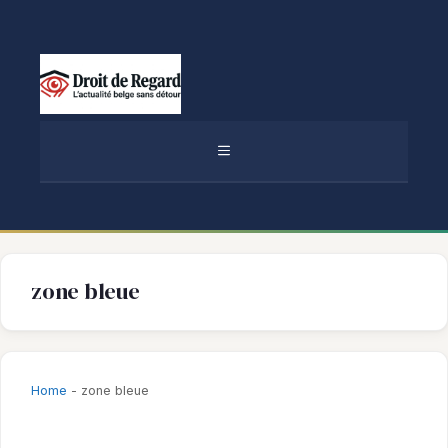
Aller
au
contenu
MENU
zone bleue
Home
-
zone bleue