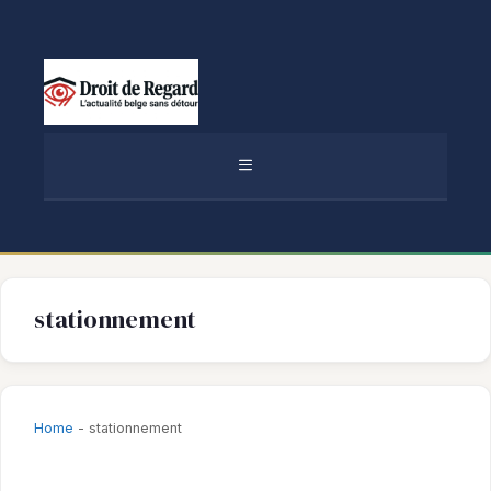
Aller
au
contenu
MENU
stationnement
Home
-
stationnement