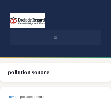
Aller
au
contenu
MENU
pollution sonore
Home
-
pollution sonore