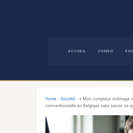
Aller
au
contenu
ACCUEIL
CONSO
SO
Home
-
Société
-
« Mon compteur chômage red
conventionnelle en Belgique sans savoir ce q