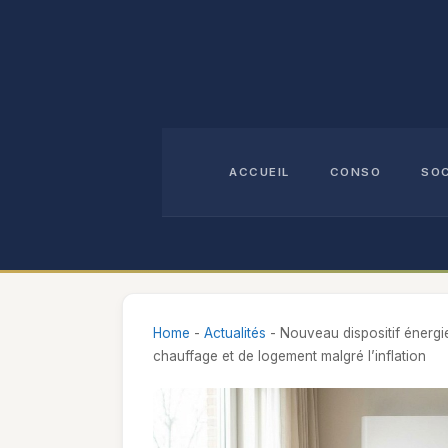
Aller
au
contenu
ACCUEIL
CONSO
SO
Home
-
Actualités
-
Nouveau dispositif énergi
chauffage et de logement malgré l’inflation