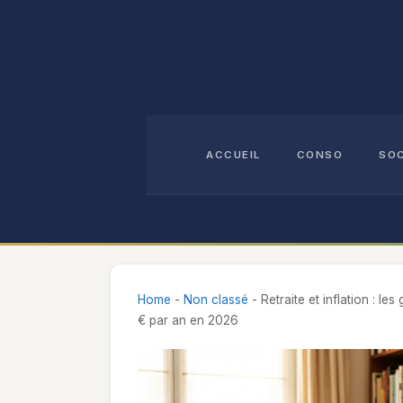
Aller
au
contenu
ACCUEIL
CONSO
SO
Home
-
Non classé
-
Retraite et inflation : l
€ par an en 2026