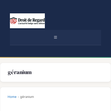
Aller
au
contenu
MENU
géranium
Home
-
géranium