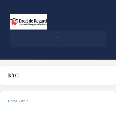
Aller
au
contenu
MENU
KYC
Home
-
KYC