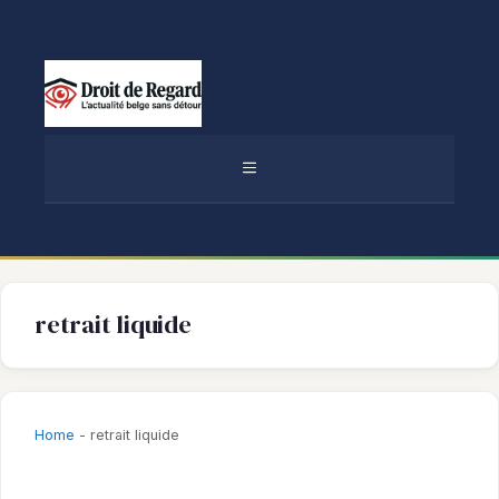
Aller
au
contenu
MENU
retrait liquide
Home
-
retrait liquide