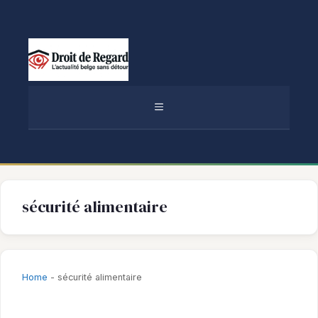
Aller
au
contenu
MENU
sécurité alimentaire
Home
-
sécurité alimentaire