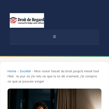
Aller
au
contenu
MENU
Home
-
Société
-
Mon voisin faisait du bruit jusqu’à minuit tout
l’été : le jour où j’ai relu ce que la loi dit vraiment, j’ai compris
ce que je pouvais exiger