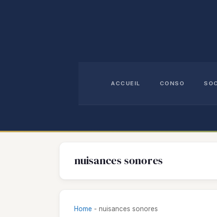
Aller
au
contenu
ACCUEIL
CONSO
SO
nuisances sonores
Home
-
nuisances sonores