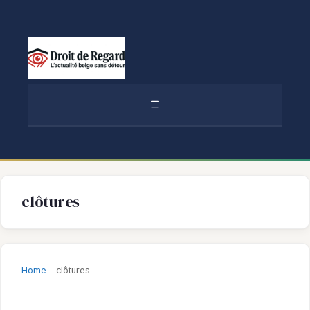
Aller
au
contenu
MENU
clôtures
Home
-
clôtures