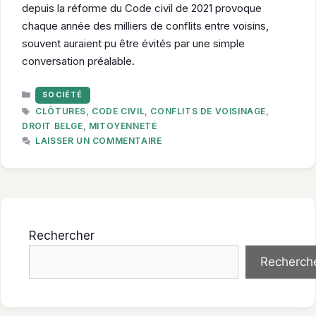
depuis la réforme du Code civil de 2021 provoque
chaque année des milliers de conflits entre voisins,
souvent auraient pu être évités par une simple
conversation préalable.
CATÉGORIES
SOCIÉTÉ
ÉTIQUETTES
CLÔTURES
,
CODE CIVIL
,
CONFLITS DE VOISINAGE
,
DROIT BELGE
,
MITOYENNETÉ
LAISSER UN COMMENTAIRE
Rechercher
Recherch