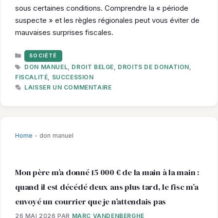
sous certaines conditions. Comprendre la « période
suspecte » et les règles régionales peut vous éviter de
mauvaises surprises fiscales.
CATÉGORIES
SOCIÉTÉ
ÉTIQUETTES
DON MANUEL
,
DROIT BELGE
,
DROITS DE DONATION
,
FISCALITÉ
,
SUCCESSION
LAISSER UN COMMENTAIRE
Home
-
don manuel
Mon père m’a donné 15 000 € de la main à la main :
quand il est décédé deux ans plus tard, le fisc m’a
envoyé un courrier que je n’attendais pas
26 MAI 2026
PAR
MARC VANDENBERGHE