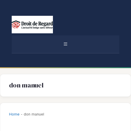
Aller
au
contenu
MENU
don manuel
Home
-
don manuel