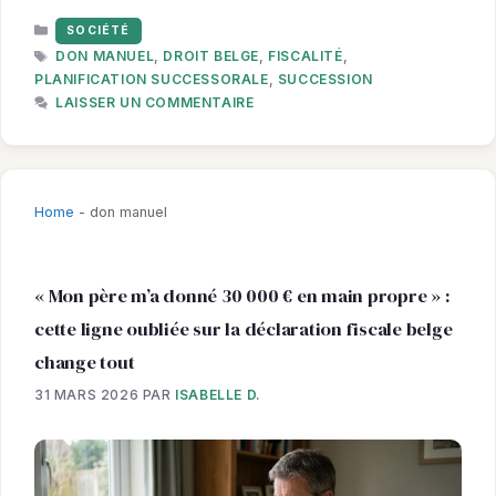
CATÉGORIES
SOCIÉTÉ
ÉTIQUETTES
DON MANUEL
,
DROIT BELGE
,
FISCALITÉ
,
PLANIFICATION SUCCESSORALE
,
SUCCESSION
LAISSER UN COMMENTAIRE
Home
-
don manuel
« Mon père m’a donné 30 000 € en main propre » :
cette ligne oubliée sur la déclaration fiscale belge
change tout
31 MARS 2026
PAR
ISABELLE D.