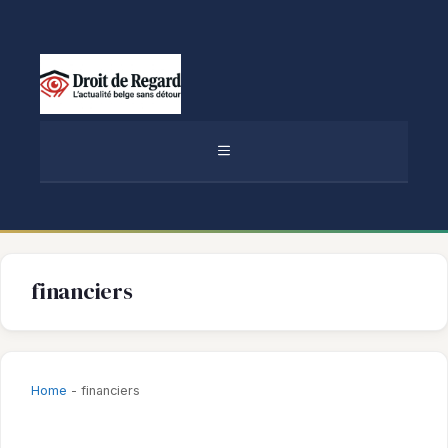
Aller
au
contenu
MENU
financiers
Home
-
financiers