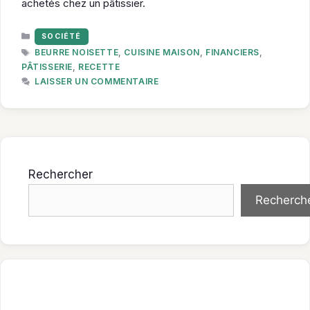
achetés chez un pâtissier.
CATÉGORIES
SOCIÉTÉ
ÉTIQUETTES
BEURRE NOISETTE
,
CUISINE MAISON
,
FINANCIERS
,
PÂTISSERIE
,
RECETTE
LAISSER UN COMMENTAIRE
Rechercher
Recherch