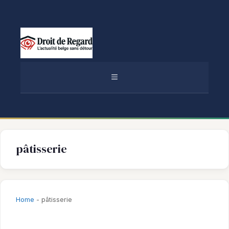
Aller
au
contenu
MENU
pâtisserie
Home
-
pâtisserie