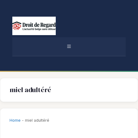
Aller
au
contenu
MENU
miel adultéré
Home
-
miel adultéré