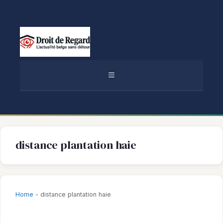
Aller
au
contenu
MENU
distance plantation haie
Home
-
distance plantation haie